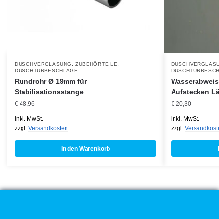
,
,
DUSCHVERGLASUNG
ZUBEHÖRTEILE
DUSCHVERGLAS
DUSCHTÜRBESCHLÄGE
DUSCHTÜRBESC
Rundrohr Ø 19mm für
Wasserabweisp
Stabilisationsstange
Aufstecken L
€
48,96
€
20,30
inkl. MwSt.
inkl. MwSt.
zzgl.
Versandkosten
zzgl.
Versandkost
In den Warenkorb