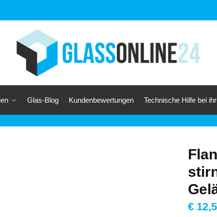
nen
Glas-Blog
Kundenbewertungen
Technische Hilfe bei ih
Fla
stir
Gel
€
12,5