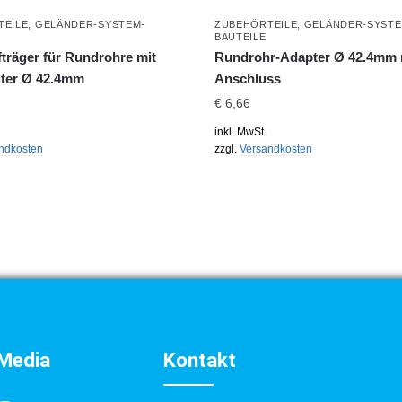
TEILE
,
GELÄNDER-SYSTEM-
ZUBEHÖRTEILE
,
GELÄNDER-SYSTE
BAUTEILE
träger für Rundrohre mit
Rundrohr-Adapter Ø 42.4mm 
lter Ø 42.4mm
Anschluss
€
6,66
inkl. MwSt.
ndkosten
zzgl.
Versandkosten
 Media
Kontakt