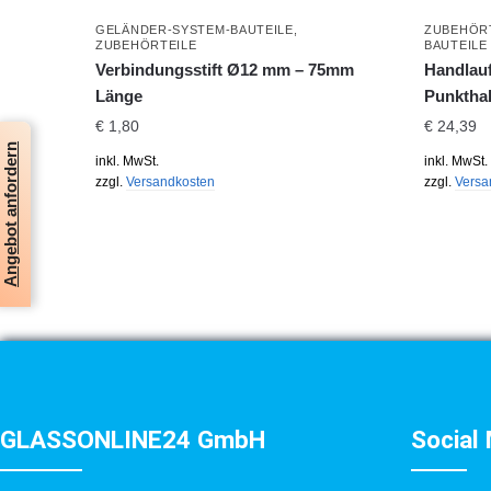
GELÄNDER-SYSTEM-BAUTEILE
,
ZUBEHÖR
ZUBEHÖRTEILE
BAUTEILE
Verbindungsstift Ø12 mm – 75mm
Handlauf
Länge
Punktha
€
1,80
€
24,39
Angebot anfordern
inkl. MwSt.
inkl. MwSt.
zzgl.
Versandkosten
zzgl.
Versa
GLASSONLINE24 GmbH
Social