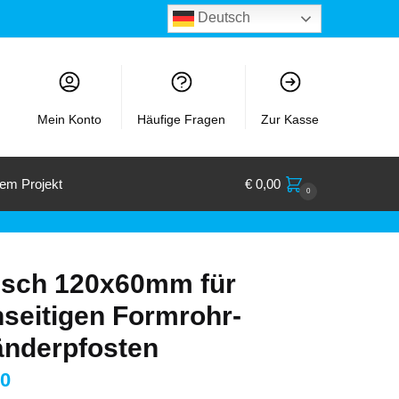
Deutsch
Mein Konto
Häufige Fragen
Zur Kasse
rem Projekt
€
0,00
0
nsch 120x60mm für
nseitigen Formrohr-
änderpfosten
0