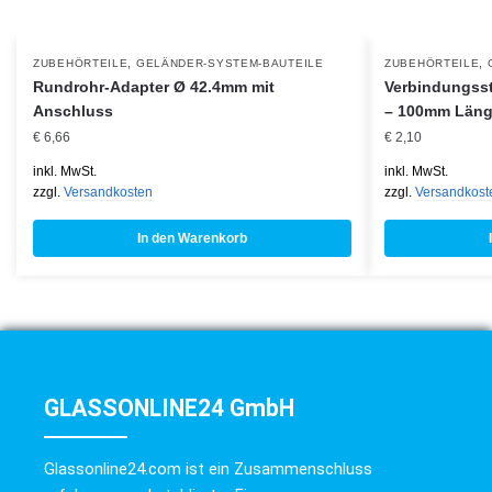
,
,
ZUBEHÖRTEILE
GELÄNDER-SYSTEM-BAUTEILE
ZUBEHÖRTEILE
Rundrohr-Adapter Ø 42.4mm mit
Verbindungss
Anschluss
– 100mm Län
€
6,66
€
2,10
inkl. MwSt.
inkl. MwSt.
zzgl.
Versandkosten
zzgl.
Versandkost
In den Warenkorb
GLASSONLINE24 GmbH
Glassonline24.com ist ein Zusammenschluss