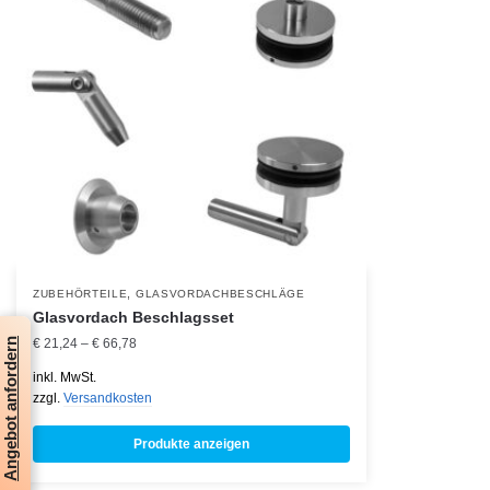
,
ZUBEHÖRTEILE
GLASVORDACHBESCHLÄGE
Glasvordach Beschlagsset
Angebot anfordern
€
21,24
–
€
66,78
inkl. MwSt.
zzgl.
Versandkosten
Produkte anzeigen