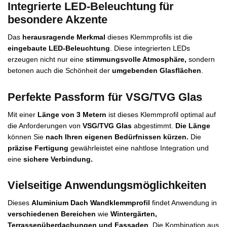
Integrierte LED-Beleuchtung für
besondere Akzente
Das
herausragende Merkmal
dieses Klemmprofils ist die
eingebaute LED-Beleuchtung
. Diese integrierten LEDs
erzeugen nicht nur eine
stimmungsvolle Atmosphäre,
sondern
betonen auch die Schönheit der
umgebenden Glasflächen
.
Perfekte Passform für VSG/TVG Glas
Mit einer
Länge von 3 Metern
ist dieses Klemmprofil optimal auf
die Anforderungen von
VSG/TVG Glas
abgestimmt.
Die Länge
können Sie
nach Ihren eigenen Bedürfnissen kürzen.
Die
präzise Fertigung
gewährleistet eine nahtlose Integration und
eine
sichere Verbindung.
Vielseitige Anwendungsmöglichkeiten
Dieses
Aluminium Dach Wandklemmprofil
findet Anwendung in
verschiedenen Bereichen
wie
Wintergärten,
Terrassenüberdachungen und Fassaden
. Die Kombination aus