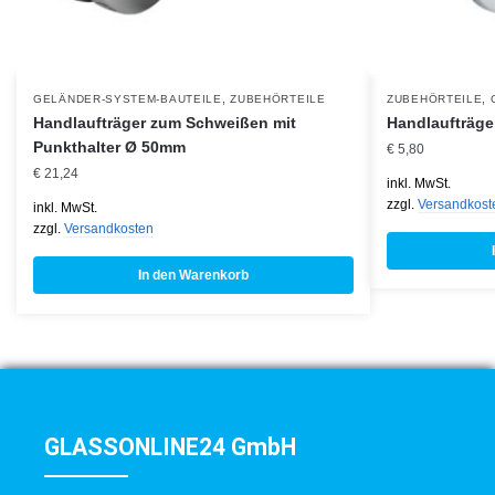
,
,
GELÄNDER-SYSTEM-BAUTEILE
ZUBEHÖRTEILE
ZUBEHÖRTEILE
Handlaufträger zum Schweißen mit
Handlaufträg
Punkthalter Ø 50mm
€
5,80
€
21,24
inkl. MwSt.
zzgl.
Versandkost
inkl. MwSt.
zzgl.
Versandkosten
In den Warenkorb
GLASSONLINE24 GmbH